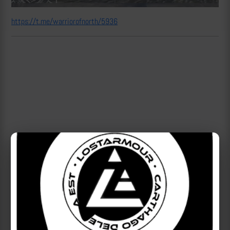
https://t.me/warriorofnorth/5936