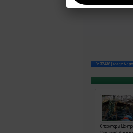
ID:
37436
| Автор:
Magn
Операторы Центр