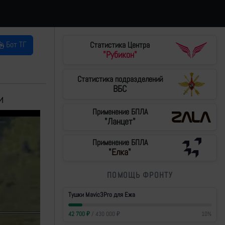
Бот ТГ
Статистика Центра
"Рубикон"
Статистика подразделений
ВБС
и
Применение БПЛА
"Ланцет"
Применение БПЛА
"Елка"
ПОМОЩЬ ФРОНТУ
Тушки Mavic3Pro для Ежа
42 700
₽
/
430 000
₽
10
%