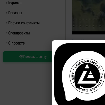
Курилка
Регионы
Прочие конфликты
Спецпроекты
https://t.me/warrioro
О проекте
Помощь фронту