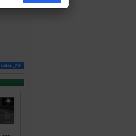
 синий, _КоР
а