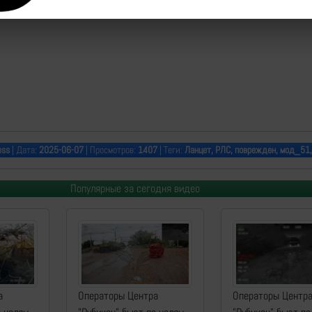
ess
| Дата:
2025-06-07
| Просмотров:
1407
| Теги:
Ланцет, РЛС, поврежден, мод_51,
Популярные за сегодня видео
а
Операторы Центра
Операторы Центр