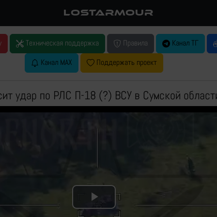
LOSTARMOUR
у
Техническая поддержка
Правила
Канал ТГ
Канал MAX
Поддержать проект
сит удар по РЛС П-18 (?) ВСУ в Сумской област
Play