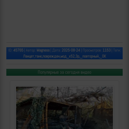
ID:
45765
| Автор:
Magness
| Дата:
2025-08-24
| Просмотров:
1153
| Теги:
Ланцет,танк,поврежден,мод_х52,3р,_повторный,_ОК
Популярные за сегодня видео