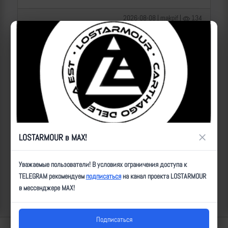
2026-08-08 | makpif |
134
×
LOSTARMOUR в MAX!
Операторы Центра "Рубикон" бьют по целям ВСУ на
Уважаемые пользователи! В условиях ограничения доступа к
Сумском направлении
TELEGRAM рекомендуем
подписаться
на канал проекта LOSTARMOUR
в мессенджере MAX!
2026-08-08 | makpif |
100
Подписаться