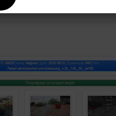
ID:
46626
| Автор:
Magness
| Дата:
2025-08-31
| Просмотров:
949
| Теги:
Ланцет,автотранспорт,уничтожен,мод_н,3р,_ТпВ,_БК,_нетОК
Популярные за сегодня видео