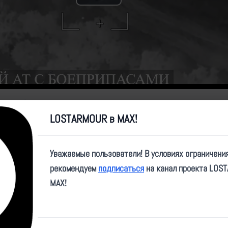
Play
Video
ng_Side/25540
LOSTARMOUR в MAX!
Уважаемые пользователи! В условиях ограничени
рекомендуем
подписаться
на канал проекта LOS
MAX!