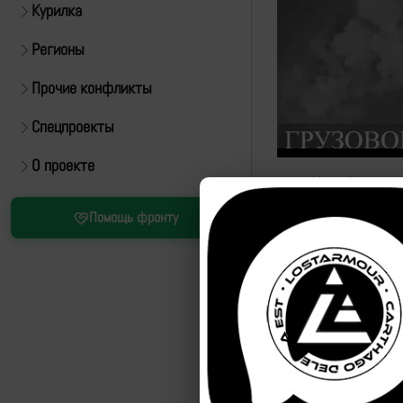
Курилка
Регионы
Прочие конфликты
Спецпроекты
О проекте
https://t.me/The_Wro
Помощь фронту