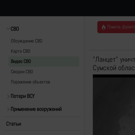
Помочь фронт
СВО
Обсуждение СВО
Карта СВО
"Ланцет" унич
Видео СВО
Сумской облас
Cводки СВО
Поражение объектов
Потери ВСУ
Применение вооружений
Статьи