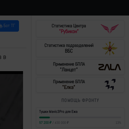
Бот ТГ
Статистика Центра
"Рубикон"
Статистика подразделений
ВБС
а в
Применение БПЛА
"Ланцет"
Применение БПЛА
"Елка"
ПОМОЩЬ ФРОНТУ
Тушки Mavic3Pro для Ежа
57 200
₽
/
430 000
₽
13
%