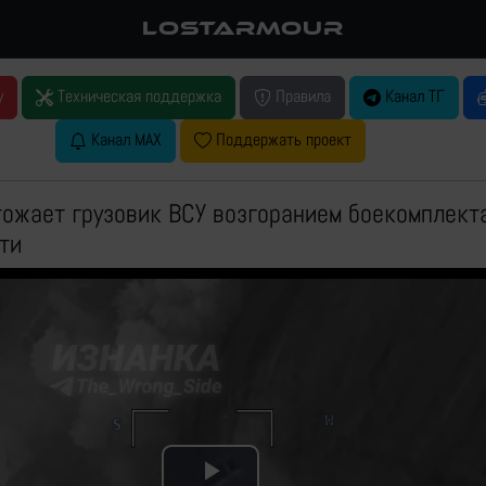
LOSTARMOUR
у
Техническая поддержка
Правила
Канал ТГ
Канал MAX
Поддержать проект
тожает грузовик ВСУ возгоранием боекомплект
ти