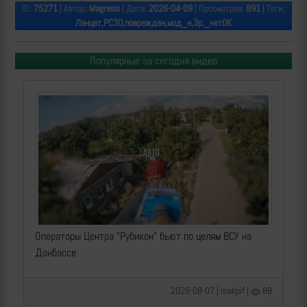
ID:
75271
| Автор:
Magness
| Дата:
2026-04-09
| Просмотров:
891
| Теги:
Ланцет,РСЗО,поврежден,мод_н,3р,_нетОК
Популярные за сегодня видео
Операторы Центра "Рубикон" бьют по целям ВСУ на
Донбассе
2026-08-07 | makpif |
88