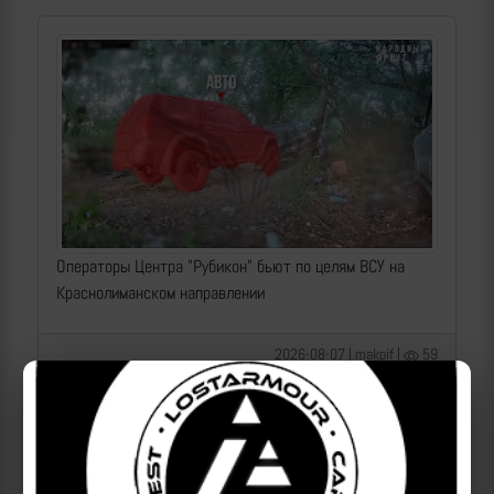
Операторы Центра "Рубикон" бьют по целям ВСУ на
Краснолиманском направлении
2026-08-07 | makpif |
59