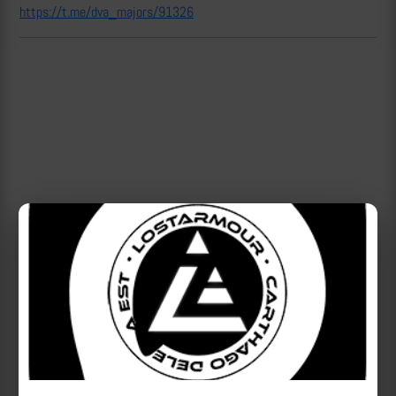
https://t.me/dva_majors/91326