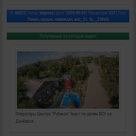
ID:
84022
| Автор:
Magness
| Дата:
2026-05-19
| Просмотров:
527
| Теги:
Ланцет, орудие, поврежден, мод_51, 3р, _238абр
Популярные за сегодня видео
Операторы Центра "Рубикон" бьют по целям ВСУ на
Донбассе