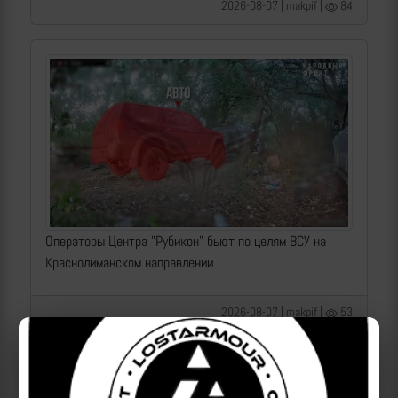
2026-08-07 | makpif |
84
Операторы Центра "Рубикон" бьют по целям ВСУ на
Краснолиманском направлении
2026-08-07 | makpif |
53