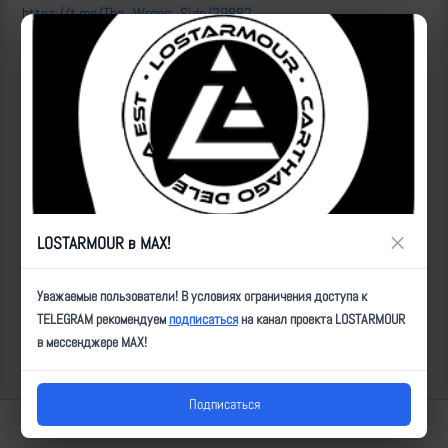
https://t.me/The_Wrong_Side/29882
ID:
98755
| Автор:
Magness
| Дата:
2026-07-07
| Просмотров:
384
| Теги:
Ланцет,плавсредство,уничтожен,мод_н,3р,_ТпВ,_движущаяся
Популярные за сегодня видео
×
LOSTARMOUR в MAX!
Уважаемые пользователи! В условиях ограничения доступа к
TELEGRAM рекомендуем
подписаться
на канал проекта LOSTARMOUR
в мессенджере MAX!
Подписаться
Lostarmour | Carthago Delenda Est | 2014-2026