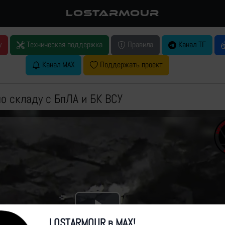
LOSTARMOUR
у
Техническая поддержка
Правила
Канал ТГ
Канал MAX
Поддержать проект
о складу с БпЛА и БК ВСУ
Play
LOSTARMOUR в MAX!