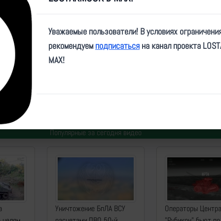
Video
Уважаемые пользователи! В условиях ограничени
рекомендуем
подписаться
на канал проекта LOS
MAX!
e/bortzhyrnal/1213
Автор:
Артем
| Дата:
2025-10-08
| Просмотров:
960
| Теги:
ЛМУР, здание, попадание
Популярные за сегодня видео
а
Уничтожение БпЛА ВСУ
Операторы Центр
о целям
расчетами ПВО 50-й
"Рубикон" бьют по