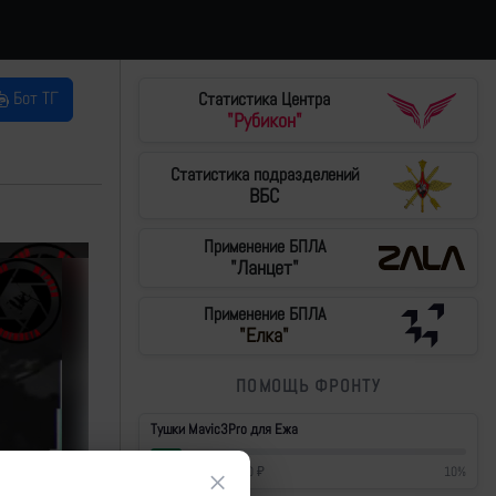
Бот ТГ
Статистика Центра
"Рубикон"
Статистика подразделений
ВБС
Применение БПЛА
"Ланцет"
Применение БПЛА
"Елка"
ПОМОЩЬ ФРОНТУ
Тушки Mavic3Pro для Ежа
42 700
₽
/
430 000
₽
10
%
×