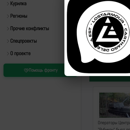
Курилка
Регионы
Прочие конфликты
Спецпроекты
Источник:
https://t.m
О проекте
ID:
50217
| 
Помощь фронту
Операторы Центр
"Рубикон" бьют п