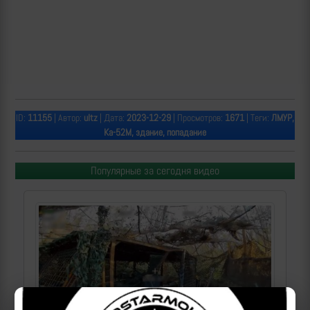
ID:
11155
| Автор:
ultz
| Дата:
2023-12-29
| Просмотров:
1671
| Теги:
ЛМУР,
Ка-52М, здание, попадание
Популярные за сегодня видео