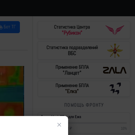
Бот ТГ
Статистика Центра
"Рубикон"
Статистика подразделений
ВБС
Применение БПЛА
"Ланцет"
Применение БПЛА
"Елка"
ПОМОЩЬ ФРОНТУ
Тушки Mavic3Pro для Ежа
×
42 700
₽
/
430 000
₽
10
%