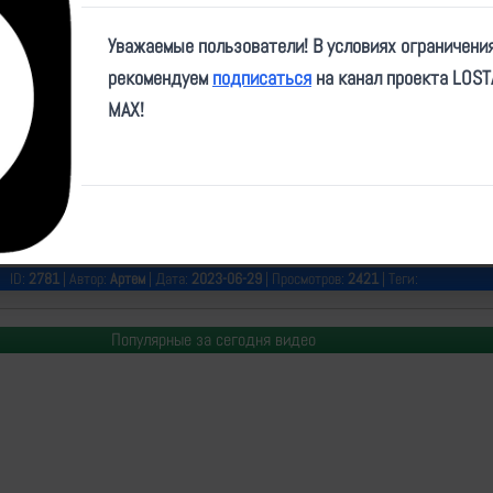
Video
Уважаемые пользователи! В условиях ограничени
рекомендуем
подписаться
на канал проекта LOS
MAX!
e/ZOV_Profi/4310
ID:
2781
| Автор:
Артем
| Дата:
2023-06-29
| Просмотров:
2421
| Теги:
Популярные за сегодня видео