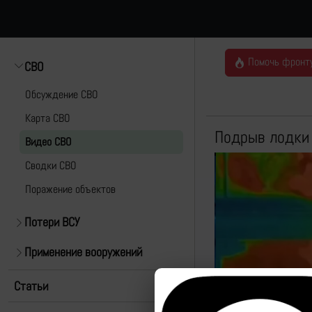
Помочь фронт
СВО
Обсуждение СВО
Карта СВО
Подрыв лодки 
Видео СВО
Cводки СВО
Поражение объектов
Потери ВСУ
Применение вооружений
Статьи