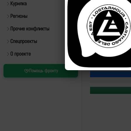
Курилка
Регионы
Прочие конфликты
Спецпроекты
Источник:
https://t.m
О проекте
Рутуб
Помощь фронту