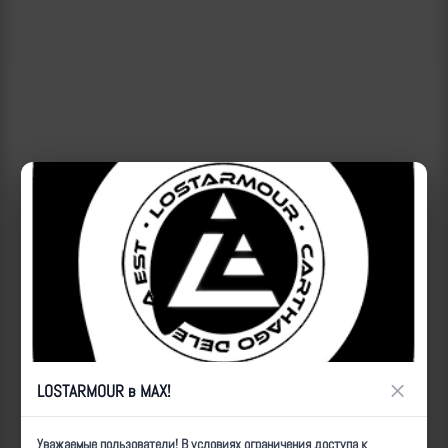
×
LOSTARMOUR в MAX!
ID:
18697
| Автор:
admin
| Дата:
2024-06-07
| Просмотров:
11652
| Теги:
Уважаемые пользователи! В условиях ограничения доступа к