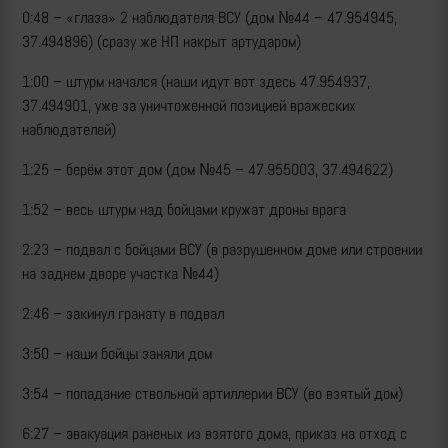
0:48 – «глаза» 2 наблюдателя ВСУ (дом №44 – 47.954945,
37.494896) (сразу же НП накрыт артударом)
1:00 – штурм начался (наши идут вот здесь 47.954937,
37.494901, уже за уничтоженной позицией вражеских
наблюдателей)
1:25 – берём этот дом (дом №45 – 47.955003, 37.494622)
1:52 – весь штурм над бойцами кружат дроны врага
2:23 – подвал с бойцами ВСУ (в разрушенном доме или строении
на заднем дворе участка №44)
2:46 – закинул гранату в подвал
3:50 – наши бойцы заняли дом
3:54 – попадание ствольной артиллерии ВСУ (во взятый дом)
6:27 – эвакуация раненых из взятого дома, приказ на отход с