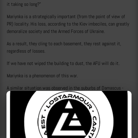
it taking so long?"
Mariynka is a strategically important (from the point of view of
PR) locality. His loss, according to the Kiev imbeciles, can greatly
demoralize society and the Armed Forces of Ukraine.
As a result, they cling to each basement, they rest against it,
regardless of losses.
If we have not wiped the building to dust, the AFU will do it.
Mariynka is a phenomenon of this war.
A similar situation was observed in the suburbs of Damascus -
Jobar and Daraya (Al-Nusra terrorists held the defense). With the
difference that at least there were houses with several floors.
Here there are solid ruins and basements.
Before the liberation of Mariynka, it remains to take a couple of
hundred meters. Difficult and bloody meters. Almost under every
folded house - there are bodies of AFU fighters.