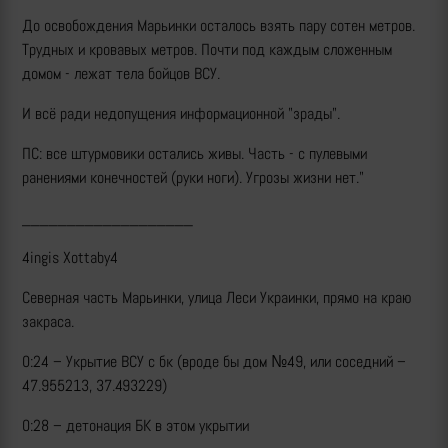
До освобождения Марьинки осталось взять пару сотен метров.
Трудных и кровавых метров. Почти под каждым сложенным
домом - лежат тела бойцов ВСУ.
И всё ради недопущения информационной "зрады".
ПС: все штурмовики остались живы. Часть - с пулевыми
ранениями конечностей (руки ноги). Угрозы жизни нет."
___________________
4ingis Xottaby4
Северная часть Марьинки, улица Леси Украинки, прямо на краю
закраса.
0:24 – Укрытие ВСУ с бк (вроде бы дом №49, или соседний –
47.955213, 37.493229)
0:28 – детонация БК в этом укрытии