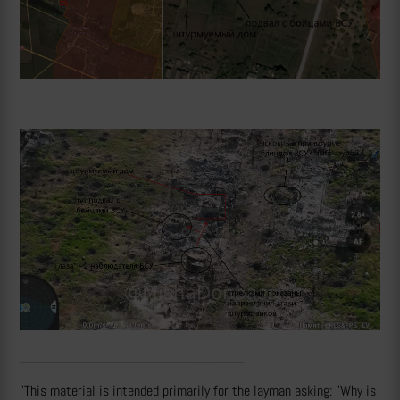
____________________________
"This material is intended primarily for the layman asking: "Why is