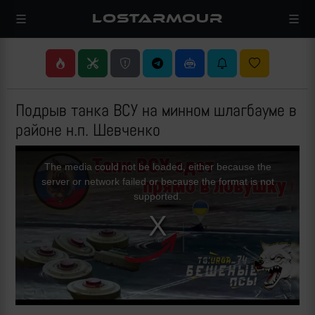
LOSTARMOUR
Подрыв танка ВСУ на минном шлагбауме в
районе н.п. Шевченко
This
is
a
The media could not be loaded, either because the
modal
window.
server or network failed or because the format is not
supported.