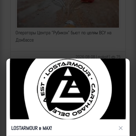
Операторы Центра "Рубикон" бьют по целям ВСУ на
Донбассе
2026-08-08 | makpif |
75
×
LOSTARMOUR в MAX!