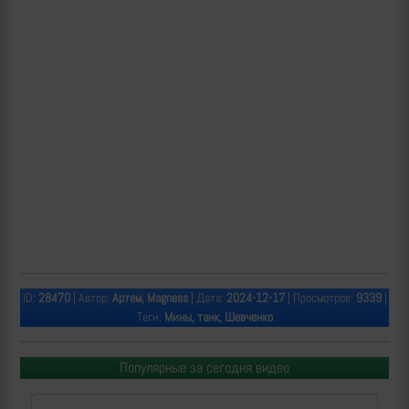
ID:
28470
| Автор:
Артем, Magness
| Дата:
2024-12-17
| Просмотров:
9339
|
Теги:
Мины, танк, Шевченко
Популярные за сегодня видео