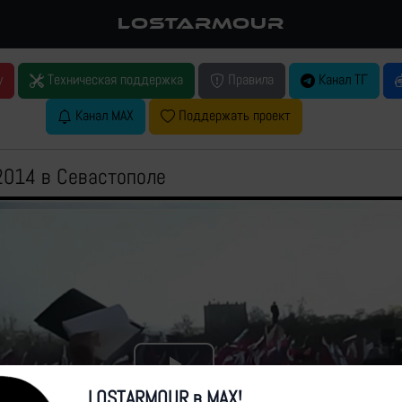
LOSTARMOUR
у
Техническая поддержка
Правила
Канал ТГ
Канал MAX
Поддержать проект
2014 в Севастополе
Play
LOSTARMOUR в MAX!