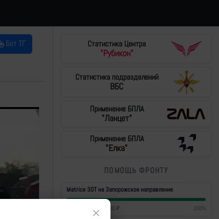
Бот ТГ
Статистика Центра
"Рубикон"
Статистика подразделений
ВБС
Применение БПЛА
"Ланцет"
Применение БПЛА
"Елка"
ПОМОЩЬ ФРОНТУ
Matrice 30T на Запорожское направление
500 000
₽
/
500 000
₽
100
%
×