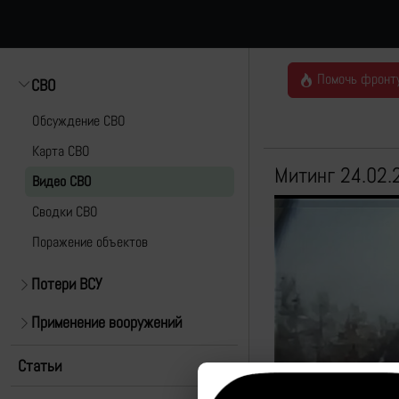
Помочь фронт
СВО
Обсуждение СВО
Карта СВО
Митинг 24.02.
Видео СВО
Cводки СВО
Поражение объектов
Потери ВСУ
Применение вооружений
Статьи