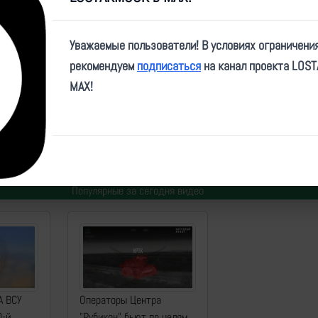
Video
Уважаемые пользователи! В условиях ограничени
рекомендуем
подписаться
на канал проекта LOS
MAX!
e/talipovonlineV/19011
ID:
14244
| Автор:
Артем
| Дата:
2014-02-24
| Просмотров:
3352
| Теги:
Популярные за сегодня видео
А ВСУ
Операторы Центра
0-й
"Рубикон" бьют по целям