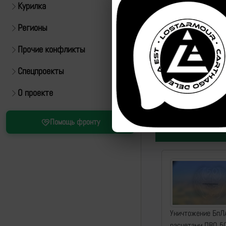
Курилка
Регионы
Прочие конфликты
Спецпроекты
Источник:
https://t.m
О проекте
Помощь фронту
Уничтожение БпЛ
расчетами ПВО 5