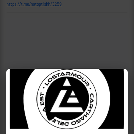
https://t.me/natoptishh/3259