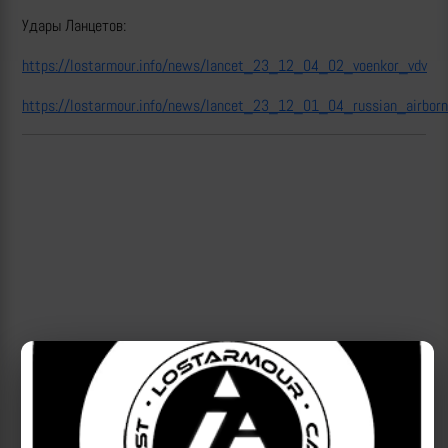
Удары Ланцетов:
https://lostarmour.info/news/lancet_23_12_04_02_voenkor_vdv
https://lostarmour.info/news/lancet_23_12_01_04_russian_airbor