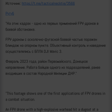
Источник:
https://t.me/tacticalnecktie/3566
Рутуб
"На этих кадрах - одно из первых применений FPV-дронов в
боевой обстановке.
FPV-дроном с осколочно-фугасной боевой частью поражен
блиндаж на опорном пункте. Объективный контроль и наведение
осуществлялись с БПЛА DJI Mavic 3.
Февраль 2023 года, район Первомайского, Донецкое
направление. Работа бойцов одного из подразделений, ранее
входивших в состав Народной Милиции ДНР."
"This footage shows one of the first applications of FPV drones in
a combat situation.
An FPV drone with a high-explosive warhead hit a dugout at a