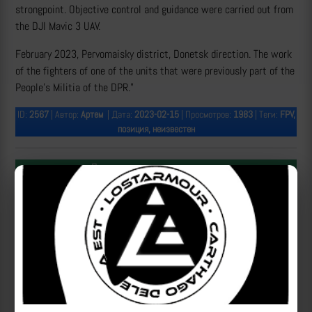
strongpoint. Objective control and guidance were carried out from
the DJI Mavic 3 UAV.
February 2023, Pervomaisky district, Donetsk direction. The work
of the fighters of one of the units that were previously part of the
People's Militia of the DPR."
ID:
2567
| Автор:
Артем
| Дата:
2023-02-15
| Просмотров:
1983
| Теги:
FPV,
позиция, неизвестен
Популярные за сегодня видео