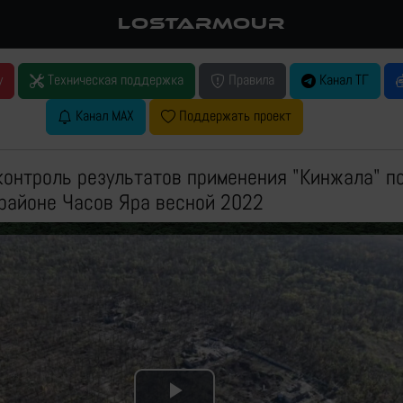
LOSTARMOUR
у
Техническая поддержка
Правила
Канал ТГ
Канал MAX
Поддержать проект
онтроль результатов применения "Кинжала" п
 районе Часов Яра весной 2022