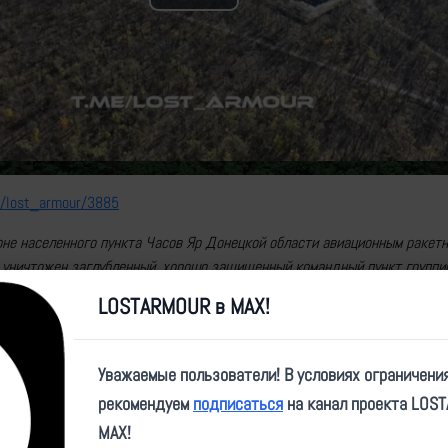
Play
Video
e/lost_armour/3885
оне населенного пункта Часов Яр Донецкой области авиационным ракет
уничтожен заглубленный, хорошо защищенный командный пункт группи
онбассе.
LOSTARMOUR в MAX!
ssia/14247
Уважаемые пользователи! В условиях ограничени
рекомендуем
подписаться
на канал проекта LOS
MAX!