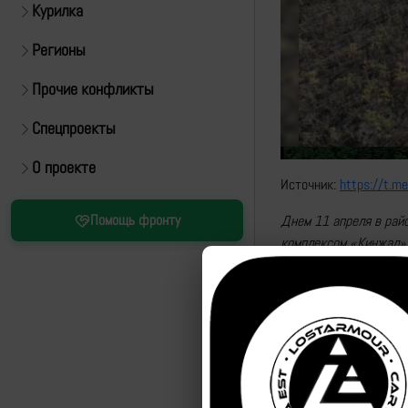
Курилка
Регионы
Прочие конфликты
Спецпроекты
О проекте
Источник:
https://t.m
Помощь фронту
Днем 11 апреля в рай
комплексом «Кинжал» 
украинских войск на Д
https://t.me/mod_ru