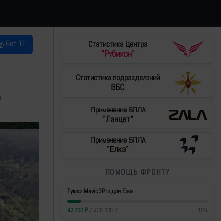
Бот ТГ
Статистика Центра
"Рубикон"
Статистика подразделений
ВБС
о
Применение БПЛА
"Ланцет"
Применение БПЛА
"Елка"
ПОМОЩЬ ФРОНТУ
Тушки Mavic3Pro для Ежа
42 700
₽
/
430 000
₽
10
%