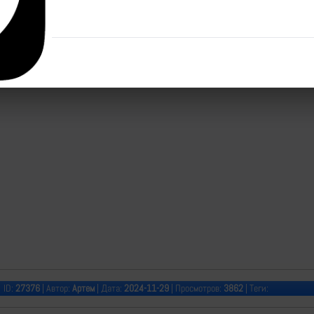
ID:
27376
| Автор:
Артем
| Дата:
2024-11-29
| Просмотров:
3862
| Теги: