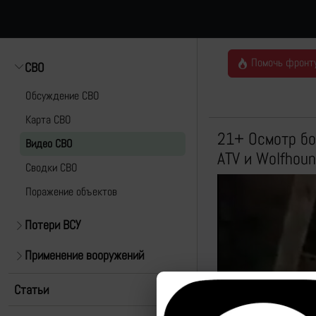
Помочь фронт
СВО
Обсуждение СВО
Карта СВО
21+ Осмотр б
Видео СВО
ATV и Wolfhou
Cводки СВО
Поражение объектов
Потери ВСУ
Применение вооружений
Статьи