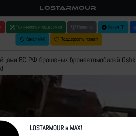
LOSTARMOUR
у
Техническая поддержка
Правила
Канал ТГ
Канал MAX
Поддержать проект
ойцами ВС РФ брошеных бронеатомобилей Oshk
nd
LOSTARMOUR в MAX!