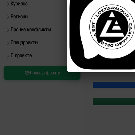
Курилка
Регионы
Прочие конфликты
Спецпроекты
О проекте
Источник:
https://t.m
Помощь фронту