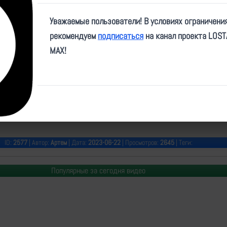
Play
Уважаемые пользователи! В условиях ограничени
Video
рекомендуем
подписаться
на канал проекта LOS
MAX!
e/vorposte/42216
ID:
2577
| Автор:
Артем
| Дата:
2023-06-22
| Просмотров:
2645
| Теги:
Популярные за сегодня видео