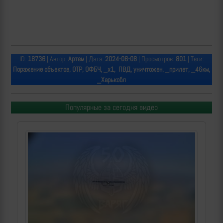
ID:
18736
| Автор:
Артем
| Дата:
2024-06-08
| Просмотров:
801
| Теги:
Поражение объектов, ОТР, ОФБЧ, _х1, ПВД, уничтожен, _прилет, _46км,
_Харькобл
Популярные за сегодня видео