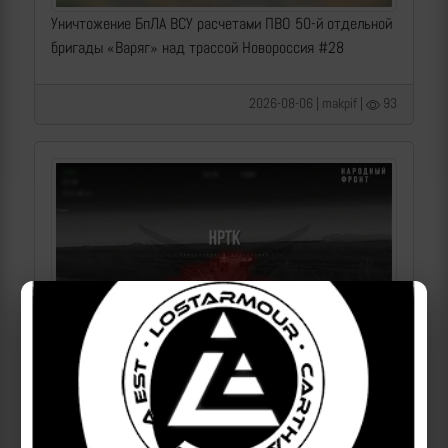
Уничтожение БпЛА ВСУ расчетами ПВО 50-й отдельной
бригады «Варяг» над трассой Новороссия #28
2026-08-06 | makpif |
93
Операторы Центра "Рубикон" бьют по целям ВСУ на
Донбассе