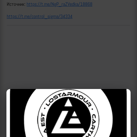
Источник:
https://t.me/NgP_raZVedka/18868
https://t.me/control_sigma/34334