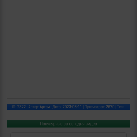
ID:
2322
| Автор:
Артем
| Дата:
2023-06-11
| Просмотров:
2670
| Теги:
Популярные за сегодня видео