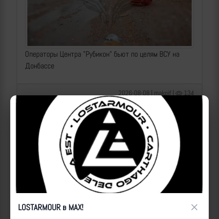
Операторы Центра "Рубикон" бьют по целям ВСУ на
Донбассе
2026-08-08 | makpif |
134
×
LOSTARMOUR в MAX!