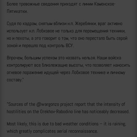
Более тревожные сведения приходят с линии Каменское-
Пятихатки.
Судя по кадрам, снятым вблизи н.п. Жеребянки, враг активно
использует н.п. Лобковое не только для перемещения техники,
но и пехоты, а это говорит о том, что оно перестало быть серой
зоной и перешло под контроль ВСУ.
Впрочем, большим успехом это назвать нельзя. Наши войска
контролируют все близлежащие высоты, что позволяет наносить
огневое поражение идущей через Лобковое технике и личному
составу."
"Sources of the @wargonzo project report that the intensity of
hostilities on the Orekhov-Rabodino line has noticeably decreased.
Most likely, this is due to bad weather conditions – it is raining,
which greatly complicates aerial reconnaissance.