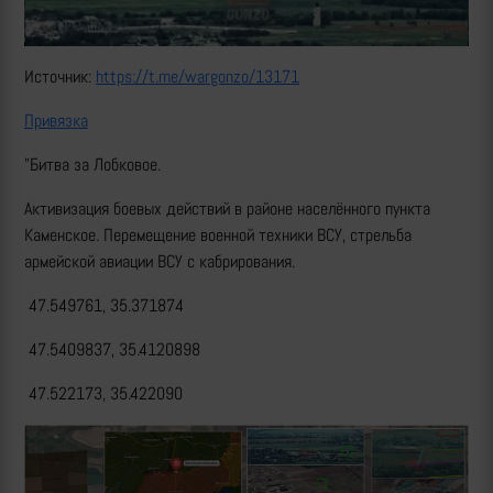
Источник:
https://t.me/wargonzo/13171
Привязка
"Битва за Лобковое.
Активизация боевых действий в районе населённого пункта
Каменское. Перемещение военной техники ВСУ, стрельба
армейской авиации ВСУ с кабрирования.
47.549761, 35.371874
47.5409837, 35.4120898
47.522173, 35.422090