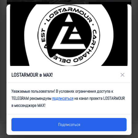
Источник:
https://t.me/RVvoenkor/81772
ID:
27490
| Автор:
Артем
| Дата:
2024-12-01
| Просмотров:
1880
| Теги:
Пленные
Популярные за сегодня видео
×
LOSTARMOUR в MAX!
Уважаемые пользователи! В условиях ограничения доступа к
TELEGRAM рекомендуем
подписаться
на канал проекта LOSTARMOUR
в мессенджере MAX!
Подписаться
Lostarmour | Carthago Delenda Est | 2014-2026