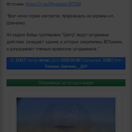
Источник:
https://t.me/RVvoenkor/87358
"Враг начал серию контратак, прорвавшись на окраины н.п.
Шевченко.
На кадрах бойцы группировки "Центр" ведут штурмовые
действия, зачищают здания, в которых закрепились ВСУшники,
и допрашивают пленных вражеских штурмовиков. "
ID:
32417
| Автор:
Артем
| Дата:
2025-03-06
| Просмотров:
2169
| Теги:
Пленные, Шевченко, _ДНР
Популярные за сегодня видео