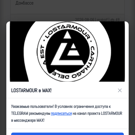
Донбассе
2026-08-06 | makpif |
48
×
LOSTARMOUR в MAX!
Операторы Центра "Рубикон" бьют по целям ВСУ на
Уважаемые пользователи! В условиях ограничения доступа к
Краснолиманском направлении
TELEGRAM рекомендуем
подписаться
на канал проекта LOSTARMOUR
в мессенджере MAX!
2026-08-06 | makpif |
13