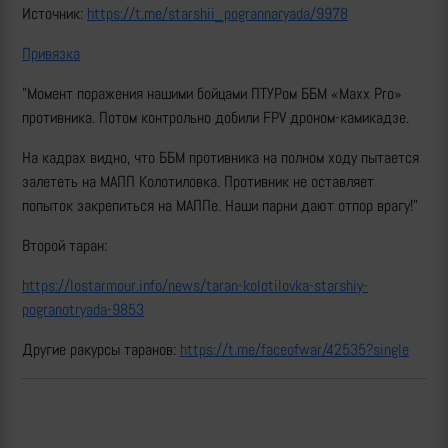
Источник:
https://t.me/starshii_pogrannaryada/9978
Привязка
"Момент поражения нашими бойцами ПТУРом ББМ «Maxx Pro»
противника. Потом контрольно добили FPV дроном-камикадзе.
На кадрах видно, что ББМ противника на полном ходу пытается
залететь на МАПП Колотиловка. Противник не оставляет
попыток закрепиться на МАППе. Наши парни дают отпор врагу!"
Второй таран:
https://lostarmour.info/news/taran-kolotilovka-starshiy-
pogranotryada-9853
Другие ракурсы таранов:
https://t.me/faceofwar/42535?single