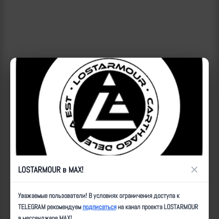
×
LOSTARMOUR в MAX!
ID:
20992
| Автор:
Артем
| Дата:
2024-08-12
| Просмотров:
3966
| Теги:
Уважаемые пользователи! В условиях ограничения доступа к
Эпик, _КоП
TELEGRAM рекомендуем
подписаться
на канал проекта LOSTARMOUR
в мессенджере MAX!