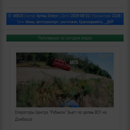
ID:
46615
| Автор:
Артем, Dionys
| Дата:
2025-08-31
| Просмотров:
2226
|
Теги:
Мины, автотранспорт, уничтожен, Красноармейск, _ДНР
Популярные за сегодня видео
Операторы Центра "Рубикон" бьют по целям ВСУ на
Донбассе