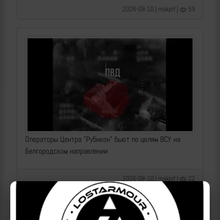
2026-08-10 | makpif |
59
Операторы Центра "Рубикон" бьют по целям ВСУ на
Белгородском направлении
2026-08-10 | makpif |
22