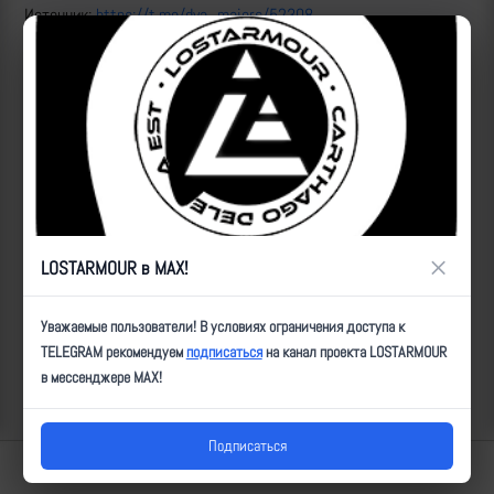
Источник:
https://t.me/dva_majors/52308
ID:
22471
| Автор:
Артем
| Дата:
2024-09-12
| Просмотров:
1914
| Теги:
_КоП
Популярные за сегодня видео
×
LOSTARMOUR в MAX!
Уважаемые пользователи! В условиях ограничения доступа к
TELEGRAM рекомендуем
подписаться
на канал проекта LOSTARMOUR
в мессенджере MAX!
Подписаться
Lostarmour | Carthago Delenda Est | 2014-2026