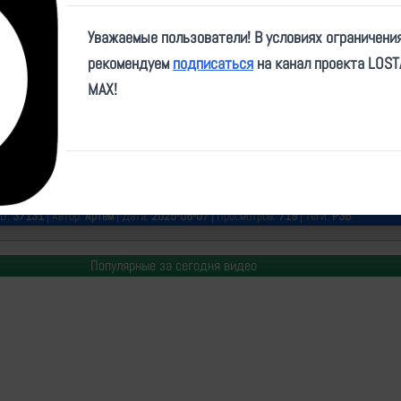
Play
Уважаемые пользователи! В условиях ограничени
Video
рекомендуем
подписаться
на канал проекта LOS
MAX!
e/dva_majors/72878
ID:
37131
| Автор:
Артем
| Дата:
2025-06-07
| Просмотров:
719
| Теги:
РЭБ
Популярные за сегодня видео