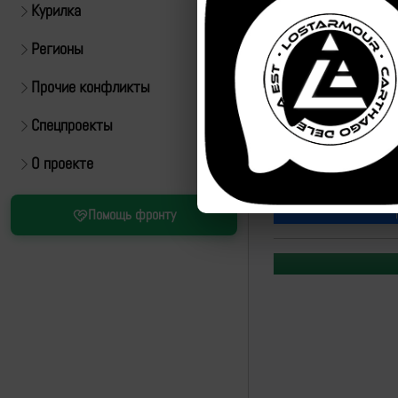
Курилка
Регионы
Прочие конфликты
Спецпроекты
О проекте
Источник:
https://t.m
Помощь фронту