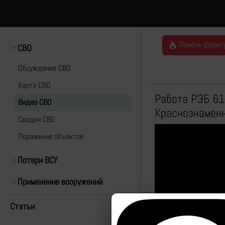
Помочь фронт
СВО
Обсуждение СВО
Карта СВО
Работа РЭБ 61
Видео СВО
Краснознаменн
Cводки СВО
Поражение объектов
Потери ВСУ
Применение вооружений
Статьи