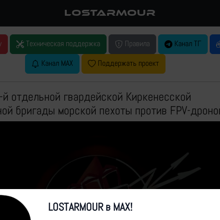
LOSTARMOUR
у
Техническая поддержка
Правила
Канал ТГ
Канал MAX
Поддержать проект
-й отдельной гвардейской Киркенесской
ой бригады морской пехоты против FPV-дроно
LOSTARMOUR в MAX!