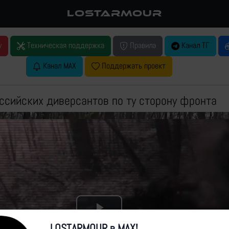
LOSTARMOUR
у
Техническая поддержка
Правила
Канал ТГ
Канал MAX
Поддержать проект
ссийских диверсантов по ту сторону фронта
Play
LOSTARMOUR в MAX!