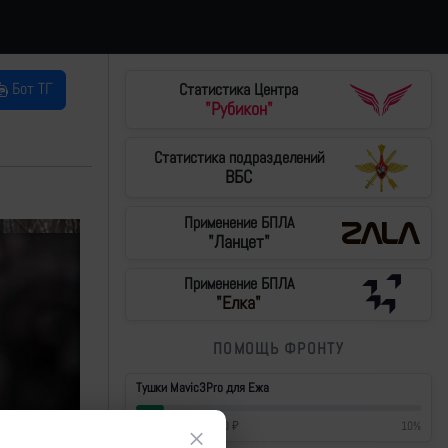
Бот ТГ
Статистика Центра
"Рубикон"
Статистика подразделений
ВБС
Применение БПЛА
"Ланцет"
Применение БПЛА
"Елка"
ПОМОЩЬ ФРОНТУ
Тушки Mavic3Pro для Ежа
42 700
₽
/
430 000
₽
10
%
×