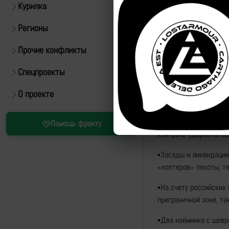
Курилка
Регионы
Прочие конфликты
Спецпроекты
Источник:
https://t.m
О проекте
"Команда Рыбаря публ
только в Черниговской
Помощь фронту
контроль ударов по О
▪️Засады и ликвидация
«коптеров» пехоты, т
▪️На счету российски
приграничной зоне, та
▪️Два наёмника с шев