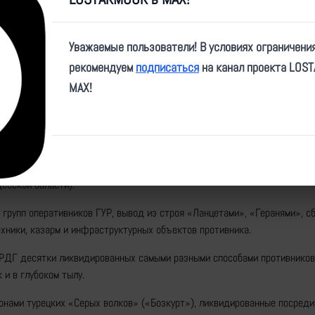
Video
Уважаемые пользователи! В условиях ограничени
рекомендуем
подписаться
на канал проекта LOS
MAX!
e/rybar/57624
икует свежую нарезку кадров работы наших подразделений по ту сторо
 и Сумской областях, но и вдоль всей линии боевого соприкосновения (
десской области).
 групп оперативников ГУР, вывод из строя «Ланцетами», «Геранями», с
ехники, казарм и инфраструктурных объектов противника.
х РДГ десятки ликвидированных самыми разными способами противников
к и в глубоком тылу.
ронами турецких «Серых волков» («Бозкурт»), ликвидированные посреди