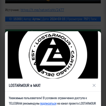
Источник:
https://t.me/natoptishh/2477
ID:
15300
| Автор:
Артем
| Дата:
2024-03-15
| Просмотров:
757
| Теги:
Популярные за сегодня видео
×
LOSTARMOUR в MAX!
Уничтожение БпЛА ВСУ расчетами ПВО 50-й отдельной
Уважаемые пользователи! В условиях ограничения доступа к
бригады «Варяг» над трассой Новороссия #28
TELEGRAM рекомендуем
подписаться
на канал проекта LOSTARMOUR