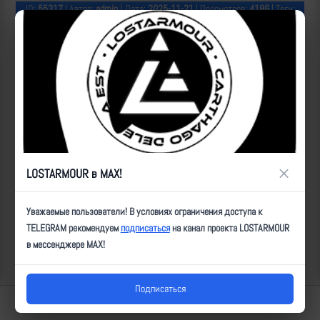
ID:
55317
| Автор:
admin
| Дата:
2025-11-21
| Просмотров:
4186
| Теги:
Радостное
Популярные за сегодня видео
×
LOSTARMOUR в MAX!
Уважаемые пользователи! В условиях ограничения доступа к
TELEGRAM рекомендуем
подписаться
на канал проекта LOSTARMOUR
в мессенджере MAX!
Подписаться
Lostarmour | Carthago Delenda Est | 2014-2026