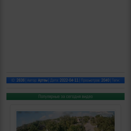
ID:
2636
| Автор:
Артем
| Дата:
2022-04-11
| Просмотров:
2040
| Теги:
Популярные за сегодня видео