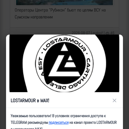
Операторы Центра "Рубикон" бьют по целям ВСУ на
Сумском направлении
2026-08-07 | makpif |
46
×
LOSTARMOUR в MAX!
Операторы Центра "Рубикон" бьют по целям ВСУ на
Уважаемые пользователи! В условиях ограничения доступа к
Краснолиманском направлении
TELEGRAM рекомендуем
подписаться
на канал проекта LOSTARMOUR