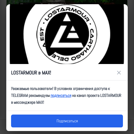
Источник:
https://t.me/obtf_kaskad/2698
Рутуб
ID:
2556
| Автор:
Артем
| Дата:
2023-06-21
| Просмотров:
1708
| Теги:
Популярные за сегодня видео
×
LOSTARMOUR в MAX!
Уважаемые пользователи! В условиях ограничения доступа к
TELEGRAM рекомендуем
подписаться
на канал проекта LOSTARMOUR
в мессенджере MAX!
Подписаться
Lostarmour | Carthago Delenda Est | 2014-2026