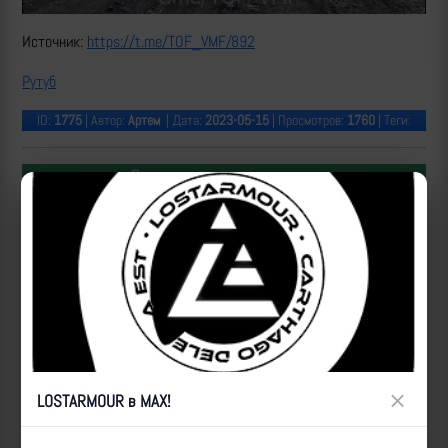
Источник:
https://t.me/TOF_VMF/892
Рутуб
ID:
1775
| Автор:
Артем
| Дата:
2023-05-15
| Просмотров:
1760
| Теги:
Популярные за сегодня видео
×
LOSTARMOUR в MAX!
Уничтожение БпЛА ВСУ расчетами ПВО 50-й отдельной