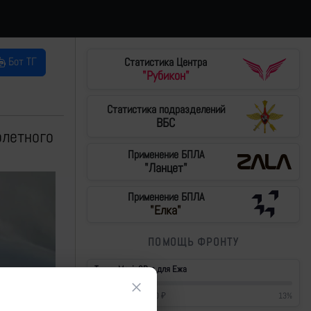
Бот ТГ
Статистика Центра
"Рубикон"
Статистика подразделений
ВБС
олетного
Применение БПЛА
"Ланцет"
Применение БПЛА
"Елка"
ПОМОЩЬ ФРОНТУ
Тушки Mavic3Pro для Ежа
×
57 200
₽
/
430 000
₽
13
%