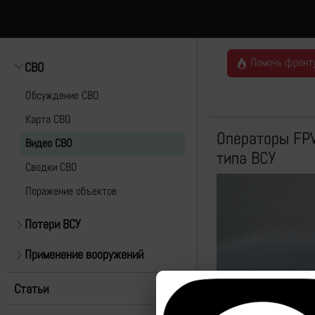
Помочь фронт
СВО
Обсуждение СВО
Карта СВО
Операторы FPV
Видео СВО
типа ВСУ
Cводки СВО
Поражение объектов
Потери ВСУ
Применение вооружений
Статьи