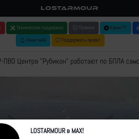
LOSTARMOUR
у
Техническая поддержка
Правила
Канал ТГ
Канал MAX
Поддержать проект
-ПВО Центра "Рубикон" работают по БПЛА сам
LOSTARMOUR в MAX!