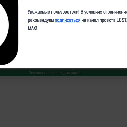
Play
Уважаемые пользователи! В условиях ограничени
Video
рекомендуем
подписаться
на канал проекта LOS
MAX!
ID:
74070
| Автор:
admin
| Дата:
2026-04-03
| Просмотров:
452
| Теги:
Популярные за сегодня видео