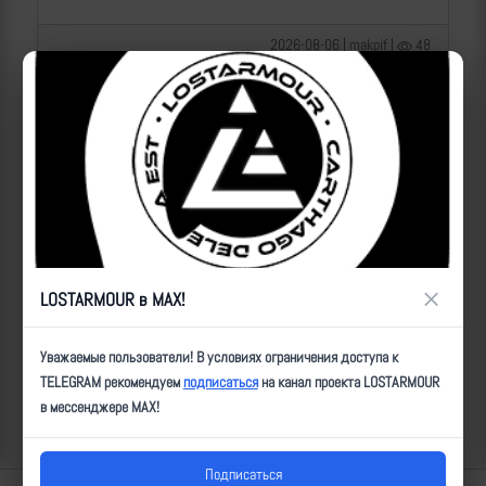
2026-08-06 | makpif |
48
×
LOSTARMOUR в MAX!
Операторы Центра "Рубикон" бьют по целям ВСУ на
Уважаемые пользователи! В условиях ограничения доступа к
Краснолиманском направлении
TELEGRAM рекомендуем
подписаться
на канал проекта LOSTARMOUR
в мессенджере MAX!
2026-08-06 | makpif |
15
Подписаться