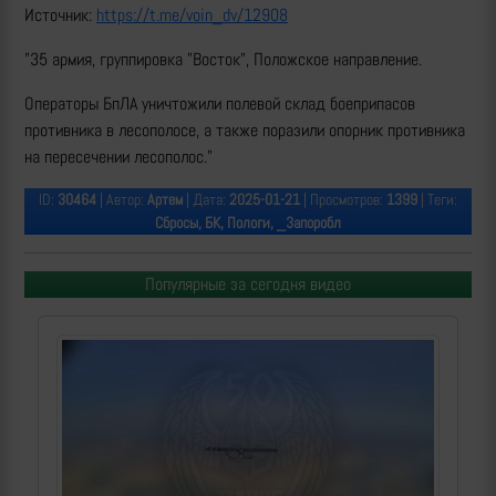
Источник:
https://t.me/voin_dv/12908
"35 армия, группировка "Восток", Положское направление.
Операторы БпЛА уничтожили полевой склад боеприпасов
противника в лесополосе, а также поразили опорник противника
на пересечении лесополос."
ID:
30464
| Автор:
Артем
| Дата:
2025-01-21
| Просмотров:
1399
| Теги:
Сбросы, БК, Пологи, _Запоробл
Популярные за сегодня видео