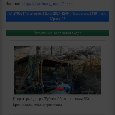
Источник:
https://t.me/mod_russia/46483
ID:
27652
| Автор:
Артем
| Дата:
2024-12-04
| Просмотров:
1430
| Теги:
Сбросы, ЛБ
Популярные за сегодня видео
Операторы Центра "Рубикон" бьют по целям ВСУ на
Краснолиманском направлении