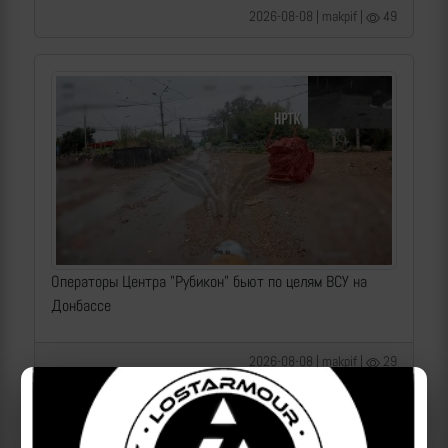
2026-08-08 | makpif |
49
Операторы Центра "Рубикон" бьют по целям ВСУ на
Донбассе
2026-08-08 | makpif |
29