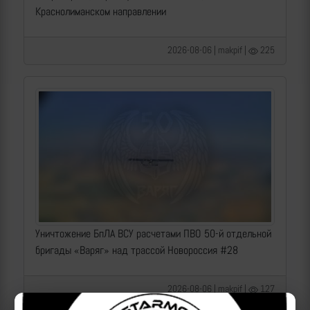
Краснолиманском направлении
2026-08-06 | makpif |
225
Уничтожение БпЛА ВСУ расчетами ПВО 50-й отдельной
бригады «Варяг» над трассой Новороссия #28
2026-08-06 | makpif |
127