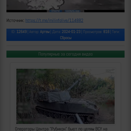
Источник:
https://t.me/milinfolive/114882
ID:
12649
| Автор:
Артем
| Дата:
2024-01-23
| Просмотров:
816
| Теги:
Сбросы
Популярные за сегодня видео
Операторы Центра "Рубикон" бьют по целям ВСУ на