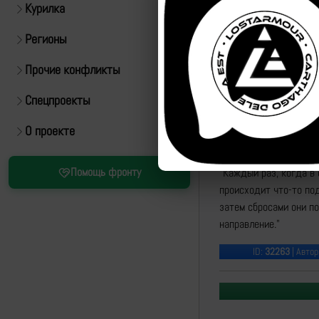
Курилка
Регионы
Прочие конфликты
Спецпроекты
О проекте
Источник:
https://t.m
Помощь фронту
"Каждый раз, когда в
происходит что-то по
затем сбросами они по
направление."
ID:
32263
| Автор