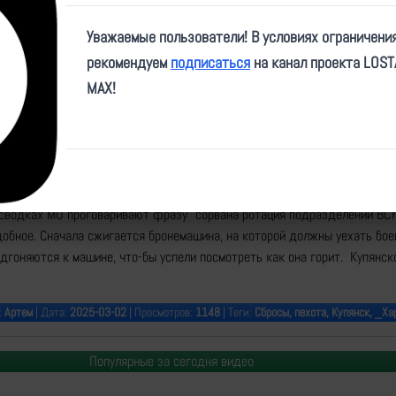
Play
Уважаемые пользователи! В условиях ограничени
Video
рекомендуем
подписаться
на канал проекта LOS
MAX!
e/kcaebirds/1582
 сводках МО проговаривают фразу "сорвана ротация подразделений ВСУ
добное. Сначала сжигается бронемашина, на которой должны уехать бое
дгоняются к машине, что-бы успели посмотреть как она горит. Купянск
:
Артем
| Дата:
2025-03-02
| Просмотров:
1148
| Теги:
Сбросы, пехота, Купянск, _Ха
Популярные за сегодня видео