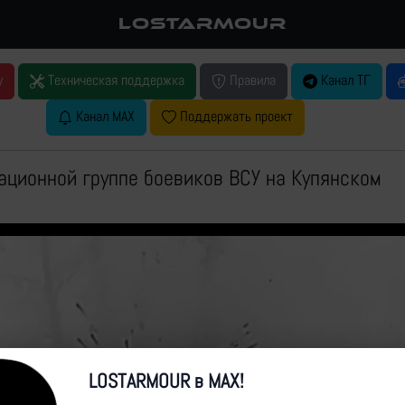
LOSTARMOUR
у
Техническая поддержка
Правила
Канал ТГ
Канал MAX
Поддержать проект
ационной группе боевиков ВСУ на Купянском
LOSTARMOUR в MAX!