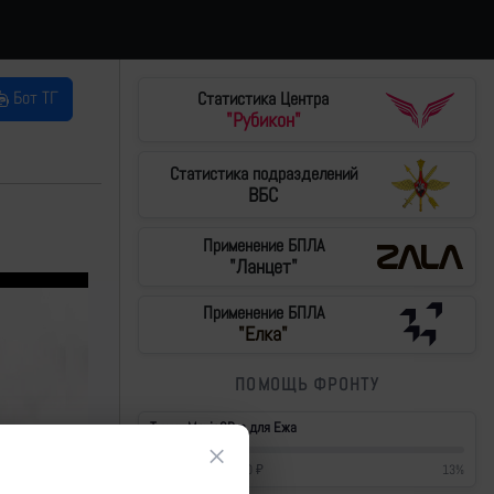
Бот ТГ
Статистика Центра
"Рубикон"
Статистика подразделений
ВБС
Применение БПЛА
"Ланцет"
Применение БПЛА
"Елка"
ПОМОЩЬ ФРОНТУ
Тушки Mavic3Pro для Ежа
×
57 200
₽
/
430 000
₽
13
%