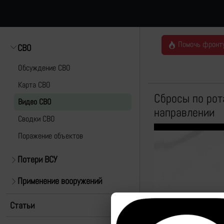
Помочь фронт
СВО
Обсуждение СВО
Карта СВО
Сбросы по рот
Видео СВО
направлении
Cводки СВО
Поражение объектов
Потери ВСУ
Применение вооружений
Статьи