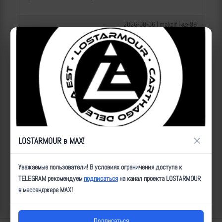
2026-08-06 | makpif |
89
×
LOSTARMOUR в MAX!
Операторы Центра "Рубикон" бьют по целям ВСУ на
Уважаемые пользователи! В условиях ограничения доступа к
Донбассе
TELEGRAM рекомендуем
подписаться
на канал проекта LOSTARMOUR
в мессенджере MAX!
2026-08-06 | makpif |
63
Подписаться