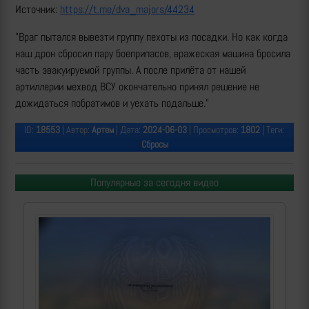
Источник:
https://t.me/dva_majors/44234
"Враг пытался вывезти группу пехоты из посадки. Но как когда
наш дрон сбросил пару боеприпасов, вражеская машина бросила
часть эвакуируемой группы. А после прилёта от нашей
артиллерии мехвод ВСУ окончательно принял решение не
дожидаться побратимов и уехать подальше."
ID:
18553
| Автор:
Артем
| Дата:
2024-06-03
| Просмотров:
1802
| Теги:
Сбросы
Популярные за сегодня видео