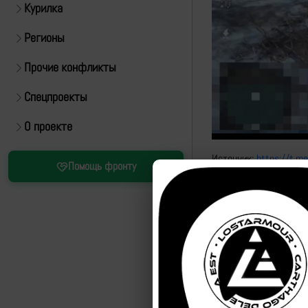
Курилка
Регионы
Прочие конфликты
Спецпроекты
О проекте
Источник:
https://t.
Помощь фронту
Привязка