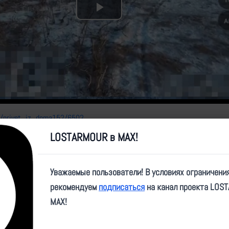
Play
Video
me/privet_iz_doma152/6502
LOSTARMOUR в MAX!
Уважаемые пользователи! В условиях ограничени
рекомендуем
подписаться
на канал проекта LOS
MAX!