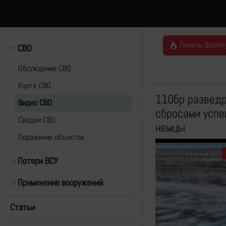
Помочь фронт
СВО
Обсуждение СВО
Карта СВО
110бр разведр
Видео СВО
сбросами успе
Cводки СВО
немцы
Поражение объектов
Потери ВСУ
Применение вооружений
Статьи