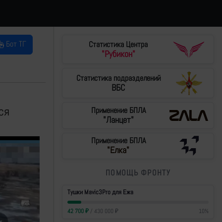
Бот ТГ
Статистика Центра
"Рубикон"
Статистика подразделений
ВБС
и
ся
Применение БПЛА
"Ланцет"
Применение БПЛА
"Елка"
ПОМОЩЬ ФРОНТУ
Тушки Mavic3Pro для Ежа
42 700
₽
/
430 000
₽
10
%