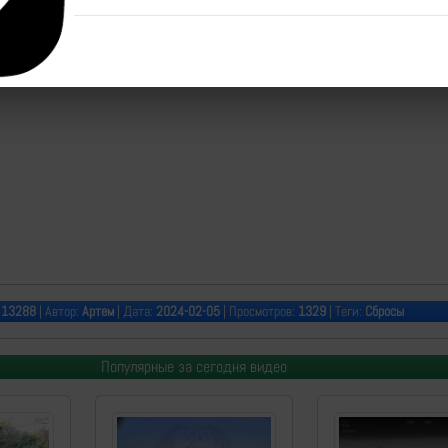
:
13288
| Автор:
Артем
| Дата:
2024-02-05
| Просмотров:
1329
| Теги:
Сбросы
Популярные за сегодня видео