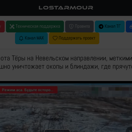
LOSTARMOUR
у
Техническая поддержка
Правила
Канал ТГ
Канал MAX
Поддержать проект
ота Тёры на Невельском направлении, метким
шно уничтожает окопы и блиндажи, где прячут