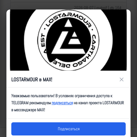
2026-08-07 | makpif |
164
×
LOSTARMOUR в MAX!
Операторы Центра "Рубикон" бьют по целям ВСУ на
Уважаемые пользователи! В условиях ограничения доступа к
Краснолиманском направлении
TELEGRAM рекомендуем
подписаться
на канал проекта LOSTARMOUR
в мессенджере MAX!
2026-08-07 | makpif |
152
Подписаться
Lostarmour | Carthago Delenda Est | 2014-2026