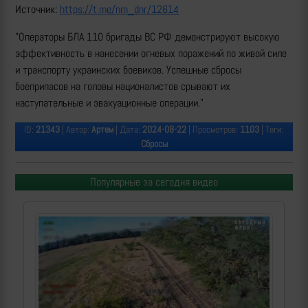
Источник:
https://t.me/nm_dnr/12614
"Операторы БЛА 110 бригады ВС РФ демонстрируют высокую
эффективность в нанесении огневых поражений по живой силе
и транспорту украинских боевиков. Успешные сбросы
боеприпасов на головы националистов срывают их
наступательные и эвакуационные операции."
ID:
21343
| Автор:
Артем
| Дата:
2024-08-22
| Просмотров:
1103
| Теги:
Сбросы
Популярные за сегодня видео