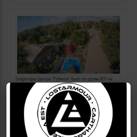
Операторы Центра "Рубикон" бьют по целям ВСУ на
Донбассе
2026-08-07 | makpif |
143