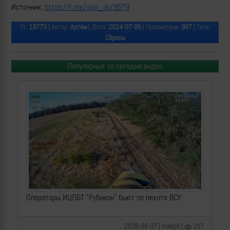
Источник:
https://t.me/voin_dv/9579
ID:
19773
| Автор:
Артем
| Дата:
2024-07-05
| Просмотров:
987
| Теги:
Сбросы
Популярные за сегодня видео
Операторы ИЦПБТ "Рубикон" бьют по пехоте ВСУ
2026-08-07 | makpif |
157