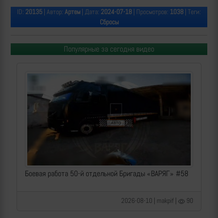
ID:
20135
| Автор:
Артем
| Дата:
2024-07-18
| Просмотров:
1038
| Теги:
Сбросы
Популярные за сегодня видео
Боевая работа 50-й отдельной Бригады «ВАРЯГ» #58
2026-08-10 | makpif |
90