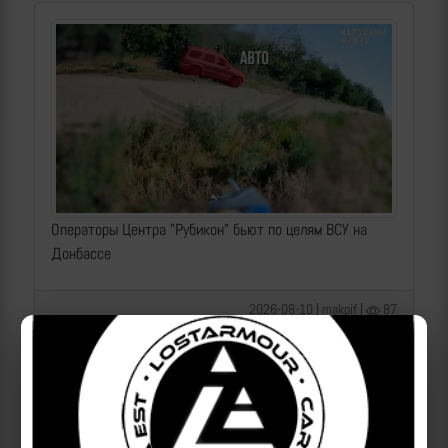
Операторы Центра "Рубикон" бьют по целям ВСУ на
Донбассе
2026-08-10 | makpif |
87