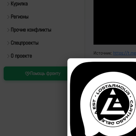
Курилка
Регионы
Прочие конфликты
Спецпроекты
Источник:
https://t.m
О проекте
Привязка
Помощь фронту