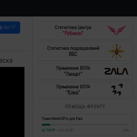
Бот ТГ
Статистика Центра
"Рубикон"
Статистика подразделений
ВБС
вска
Применение БПЛА
"Ланцет"
Применение БПЛА
"Елка"
ПОМОЩЬ ФРОНТУ
Тушки Mavic3Pro для Ежа
42 700
₽
/
430 000
₽
10
%