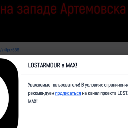
Video
e/z4lpr/688
LOSTARMOUR в MAX!
Уважаемые пользователи! В условиях ограничени
рекомендуем
подписаться
на канал проекта LOS
MAX!