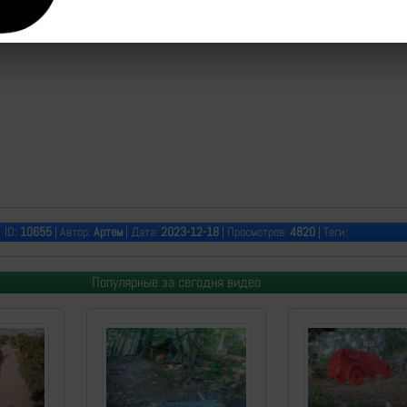
ID:
10655
| Автор:
Артем
| Дата:
2023-12-18
| Просмотров:
4820
| Теги:
Популярные за сегодня видео