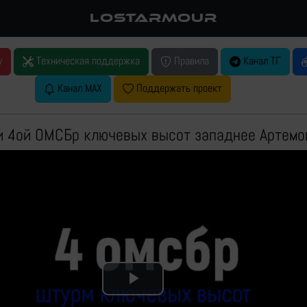
LOSTARMOUR
у
Техническая поддержка
Правила
Канал ТГ
Канал MAX
Поддержать проект
и 4ой ОМСБр ключевых высот западнее Артемо
Play