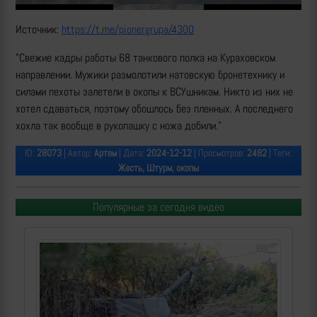
Источник:
https://t.me/pionergrupa/4300
"Свежие кадры работы 68 танкового полка на Кураховском
направлении. Мужики размолотили натовскую бронетехнику и
силами пехоты залетели в окопы к ВСУшникам. Никто из них не
хотел сдаваться, поэтому обошлось без пленных. А последнего
хохла так вообще в рукопашку с ножа добили."
ID:
28073
| Автор:
Артем
| Дата:
2024-12-12
| Просмотров:
2482
| Теги:
Жесть, Штурм, окопы
Популярные за сегодня видео