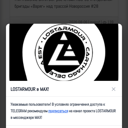
бригады «Варяг» над трассой Новороссия #28
2026-08-06 | makpif |
139
×
LOSTARMOUR в MAX!
Операторы Центра "Рубикон" бьют по целям ВСУ на
Уважаемые пользователи! В условиях ограничения доступа к
Донбассе
TELEGRAM рекомендуем
подписаться
на канал проекта LOSTARMOUR
в мессенджере MAX!
2026-08-06 | makpif |
126