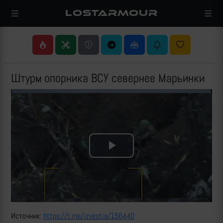
LOSTARMOUR
Штурм опорника ВСУ севернее Марьинки
Play
Video
Источник:
https://t.me/izvestia/156440