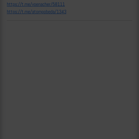
https://t.me/voenacher/58111
https://t.me/atompobeda/1343