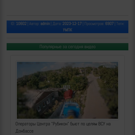
ID:
10602
| Автор:
admin
| Дата:
2023-12-17
| Просмотров:
6907
| Теги:
УМПК
Популярные за сегодня видео
Операторы Центра "Рубикон" бьют по целям ВСУ на
Донбассе