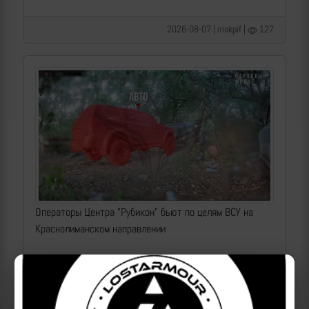
2026-08-07 | makpif |
127
Операторы Центра "Рубикон" бьют по целям ВСУ на
Краснолиманском направлении
2026-08-07 | makpif |
110