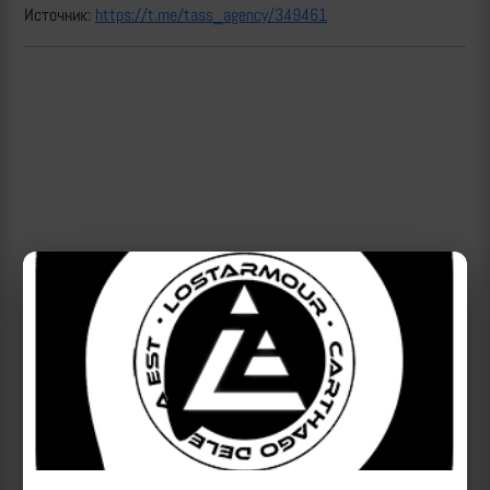
Источник:
https://t.me/tass_agency/349461